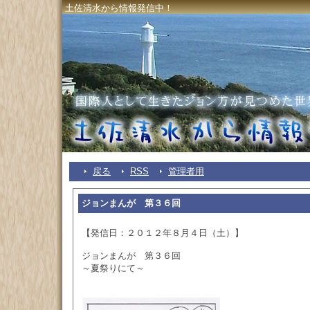
土佐清水から情報発信中！
戻る
RSS
管理者用
ジョンまんが 第３６回
【発信日：２０１２年８月４日（土）】
ジョンまんが 第３６回
～夏祭りにて～