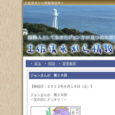
土佐清水から情報発信中！
戻る
RSS
管理者用
ジョンまんが 第２９回
【発信日：２０１２年６月１６日（土）】
ジョンまんが 第２９回
～父の日にドッキリ！～