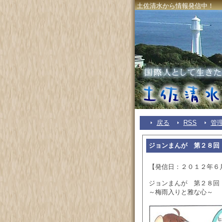
土佐清水から情報発信中！
戻る
RSS
管
ジョンまんが 第２８回
【発信日：２０１２年６
ジョンまんが 第２８回
～梅雨入りと雅な心～