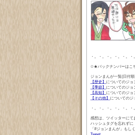
・。・。・。・。・。・
✩★バックナンバーはこ
ジョンまんが一覧(日付
【歴史】
についてのジョ
【季節】
についてのジョ
【高知】
についてのジョ
【その他】
についてのジ
・。・。・。・。・。・
感想は、ツイッターにて
ハッシュタグを忘れずに
「#ジョンまんが」もしくは「
Tweet