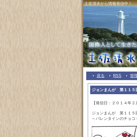
土佐清水から情報発信中！
戻る
RSS
管
ジョンまんが 第１１５
【発信日：２０１４年２
ジョンまんが 第１１５
～バレンタインのチョコ