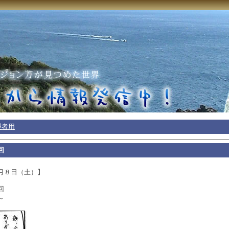
理者用
回
月８日（土）】
回
～