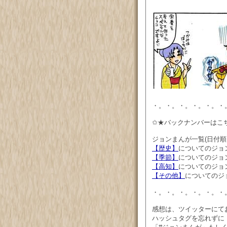
・。・。・。・。・。・
✩★バックナンバーはこ
ジョンまんが一覧(日付
【歴史】
についてのジョ
【季節】
についてのジョ
【高知】
についてのジョ
【その他】
についてのジ
・。・。・。・。・。・
感想は、ツイッターにて
ハッシュタグを忘れずに