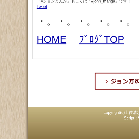
「#ジョンまんが」もしくは「#john_manga」です！
Tweet
・。・。・。・。・。
HOME
ﾌﾞﾛｸﾞTOP
copyright(c)土佐清
Script :