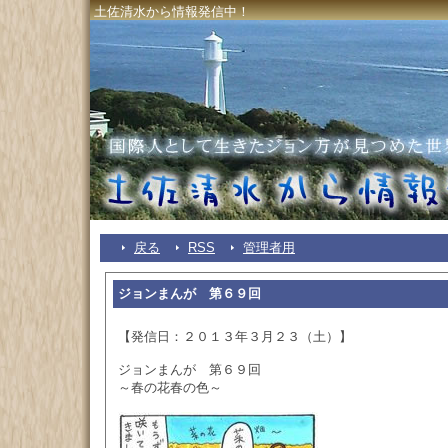
土佐清水から情報発信中！
戻る
RSS
管理者用
ジョンまんが 第６９回
【発信日：２０１３年３月２３（土）】
ジョンまんが 第６９回
～春の花春の色～