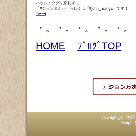
ハッシュタグを忘れずに！
「#ジョンまんが」もしくは「#john_manga」です！
Tweet
・。・。・。・。・。
HOME
ﾌﾞﾛｸﾞTOP
copyright(c)土佐清
Script :