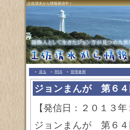
土佐清水から情報発信中！
戻る
RSS
管理者用
ジョンまんが 第６４
【発信日：２０１３年
ジョンまんが 第６４