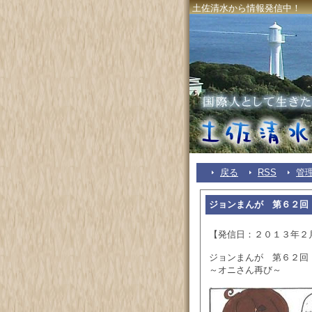
土佐清水から情報発信中！
戻る
RSS
管
ジョンまんが 第６２回
【発信日：２０１３年２
ジョンまんが 第６２回
～オニさん再び～