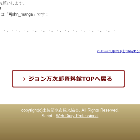
お願いします。
！
#john_manga」です！
。・。・・。・。・。・。・。・。・。・。・。・。・。・。・
2013年02月02日(土)16時31分
copyright(c)土佐清水市観光協会. All Rights Reserved.
Script :
Web Diary Professional