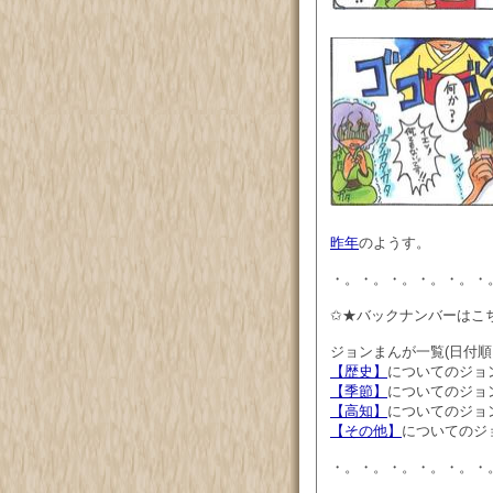
昨年
のようす。
・。・。・。・。・。・
✩★バックナンバーはこ
ジョンまんが一覧(日付
【歴史】
についてのジョ
【季節】
についてのジョ
【高知】
についてのジョ
【その他】
についてのジ
・。・。・。・。・。・